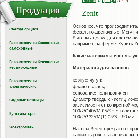
››
››
Главная
Бренды
Zenit
Продукция
Zenit
Основное, что производит ита
Снегоуборщики
фекально-дренажные. Могут 
бытовых целях для систем асс
Газонокосилки бензиновые
например, на ферме. Купить Z
самоходные
Какие материалы использую
Газонокосилки бензиновые
Материалы для насосов:
несамоходные
корпус: чугун;
Газонокосилки
фланец: сталь;
электрические
основание: полипропилен.
Диаметр твердых частиц может
Садовые ножницы
зависимости от конкретной мо
100/2/G40VM 05/SH он состав
Культиваторы
100/2/G32VM(T) 05/S – 50 мм.
Электропилы
Насосы Зенит прекрасно спра
самых суровых условиях эксп