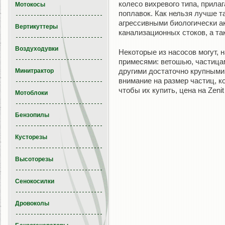
колесо вихревого типа, прила
Мотокосы
поплавок. Как нельзя лучше т
агрессивными биологически а
Вертикуттеры
канализационных стоков, а т
Воздуходувки
Некоторые из насосов могут, 
примесями: ветошью, частица
другими достаточно крупными
Минитрактор
внимание на размер частиц, 
чтобы их купить, цена на Zeni
Мотоблоки
Бензопилы
Кусторезы
Высоторезы
Сенокосилки
Дровоколы