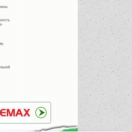
спины
щность
го
ку.
альной