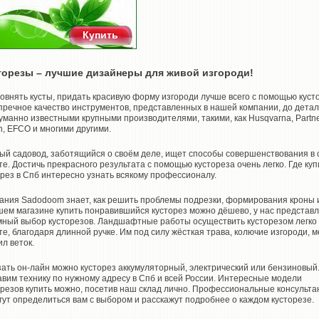
Купить
торезы – лучшие дизайнеры для живой изгороди!
овнять кусты, придать красивую форму изгороди лучше всего с помощью куст
пречное качество инструментов, представленных в нашей компании, до дета
уманно известными крупными производителями, такими, как Husqvarna, Partne
h, EFCO и многими другими.
ый садовод, заботящийся о своём деле, ищет способы совершенствования в 
те. Достичь прекрасного результата с помощью кустореза очень легко. Где куп
орез в Спб интересно узнать всякому профессионалу.
ания Sadodoom знает, как решить проблемы подрезки, формирования кроны и
шем магазине купить понравившийся кусторез можно дёшево, у нас представ
мный выбор кусторезов. Ландшафтные работы осуществить кусторезом легко 
те, благодаря длинной ручке. Им под силу жёсткая трава, колючие изгороди, 
л веток.
зать он-лайн можно кусторез аккумуляторный, электрический или бензиновый
авим технику по нужному адресу в Спб и всей России. Интересные модели
орезов купить можно, посетив наш склад лично. Профессиональные консульт
гут определиться вам с выбором и расскажут подробнее о каждом кусторезе.