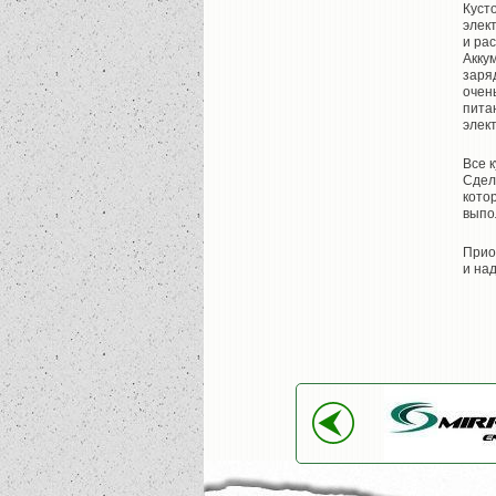
Куст
элек
и ра
Акку
заря
очен
пита
элек
Все 
Сдел
кото
выпо
Прио
и на