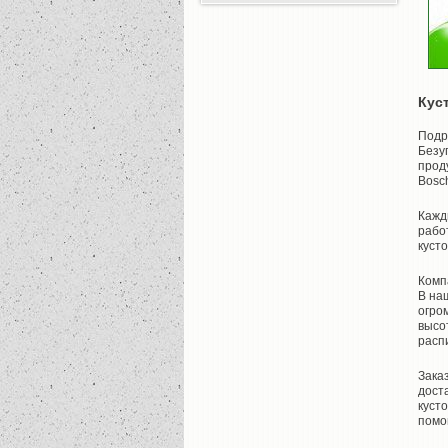
Кус
Подр
Безу
прод
Bosc
Кажд
рабо
куст
Комп
В на
огро
высо
распи
Зака
дост
куст
помо