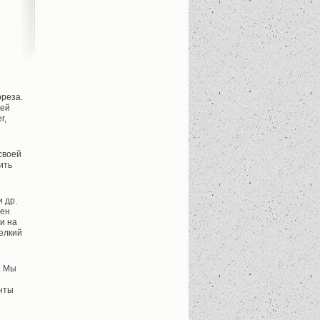
ореза.
лей
r,
своей
ить
 др.
лен
и на
мелкий
. Мы
анты