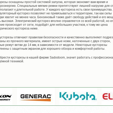
орезы оснащены простой системой запуска, которая экономит вам время и
троэнергию. Специальные мягкие ремни препятствуют лишней нагрузке для 
сполагают к длительной работе. У каждого кустореза есть свои преимущества.
муляторный кусторез позволяет не привязываться к территории, так как силы
дки хватит не менее часа. Бензиновый также даёт свободу действий и его мо
ь высокая. Электрический кусторез вполне справляется со всей работой, но е
ние происходит от сети, подойдёт для небольших участков, к тому же цена
трического кустореза ниже.
кусторезы отвечают правилам безопасности и качественно выполняют подрез
аны из прочного материала, имеют острые ножи, наточенные с двух сторон,
рые режут ветви до 14 мм, в зависимости от модели. Некоторые кусторезы
лнены с защитным экраном для хорошего обзора и комфортной работы.
брести кусторезы в нашей фирме Sadodoom, значит работать с профессион
дёжной техникой.