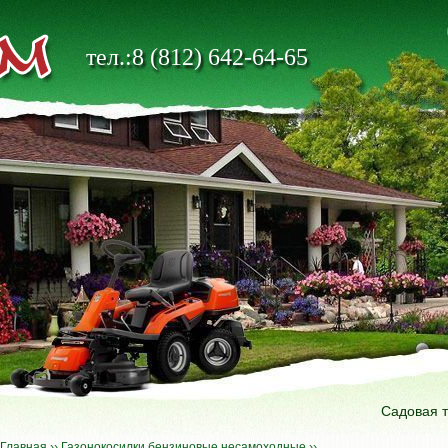
тел.:8 (812) 642-64-65
Садовая 
Главная
››
Газонокосилки бензиновые несамоходные
››