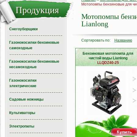
Мотопомпы бензиновые для чис
Продукция
Мотопомпы бензи
Lianlong
Снегоуборщики
Сортировать по:
Названию
Газонокосилки бензиновые
самоходные
Бензиновая мотопомпа для
чистой воды Lianlong
Газонокосилки бензиновые
LLQDZ40-25
несамоходные
Газонокосилки
электрические
Садовые ножницы
Культиваторы
Электропилы
Купить