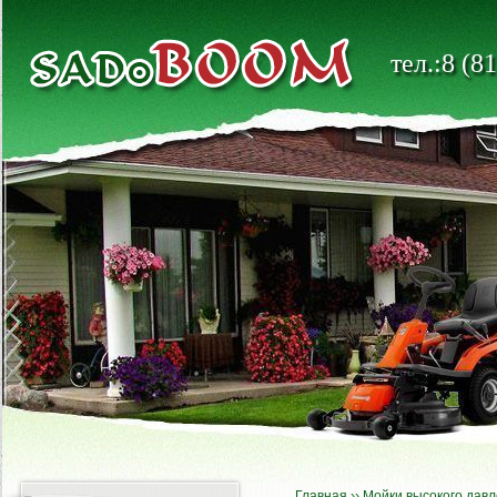
тел.:8 (8
Главная
››
Мойки высокого дав