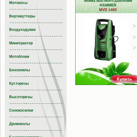
Мойка высокого давления
Мотокосы
HAMMER
MVD 1400
Вертикуттеры
Воздуходувки
Минитрактор
Мотоблоки
Бензопилы
Купить
Кусторезы
Высоторезы
Сенокосилки
Дровоколы