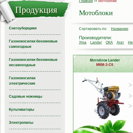
››
Главная
Мотоблоки
Продукция
Мотоблоки
Снегоуборщики
Сортировать по:
Названию
Производители:
Газонокосилки бензиновые
Угра
Lander
ОКА
Агат
Не
самоходные
Газонокосилки бензиновые
Мотоблок Lander
МКМ-3-С6
несамоходные
Газонокосилки
электрические
Садовые ножницы
Культиваторы
Электропилы