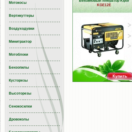
Бензиновый генератор Kipor
Мотокосы
KGE12Е
Вертикуттеры
Воздуходувки
Минитрактор
Мотоблоки
Бензопилы
Купить
Кусторезы
Высоторезы
Сенокосилки
Дровоколы