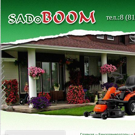
тел.:8 (8
Главная
››
Бензогенераторы
››