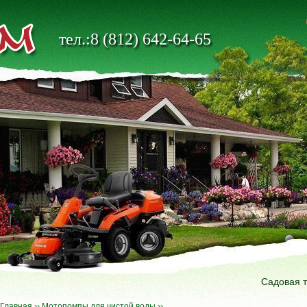
тел.:8 (812) 642-64-65
Садовая 
Главная
››
Мотопомпы для чистой воды
››