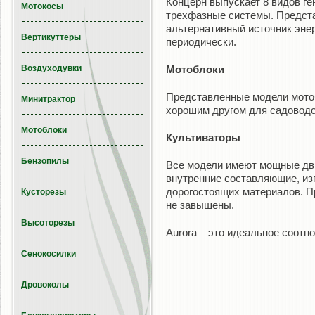
Концерн выпускает 8 видов г
Мотокосы
трехфазные системы. Предста
альтернативный источник энер
Вертикуттеры
периодически.
Воздуходувки
Мотоблоки
Представленные модели мотоб
Минитрактор
хорошим другом для садоводо
Мотоблоки
Культиваторы
Бензопилы
Все модели имеют мощные дв
внутренние составляющие, из
дорогостоящих материалов. П
Кусторезы
не завышены.
Высоторезы
Aurora – это идеальное соотн
Сенокосилки
Дровоколы