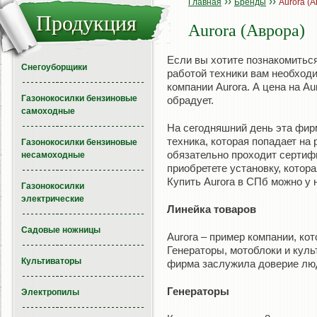
››
››
Главная
Бренды
Aurora (А
Продукция
Aurora (Аврора)
Если вы хотите познакомитьс
Снегоуборщики
работой техники вам необходи
компании Aurora. А цена на Au
Газонокосилки бензиновые
обрадует.
самоходные
На сегодняшний день эта фирм
техника, которая попадает на
Газонокосилки бензиновые
обязательно проходит сертиф
несамоходные
приобретете установку, котор
Купить Aurora в СПб можно у 
Газонокосилки
электрические
Линейка товаров
Садовые ножницы
Aurora – пример компании, кот
Генераторы, мотоблоки и кул
Культиваторы
фирма заслужила доверие лю
Генераторы
Электропилы