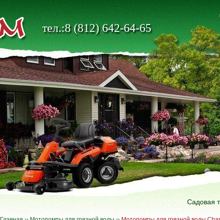
тел.:8 (812) 642-64-65
Садовая 
Главная
››
Мотопомпы для грязной воды
››
Мотопомпы для грязной воды Cha