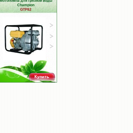
Мотопомпа для грязной воды
Champion
GTP82
Купить