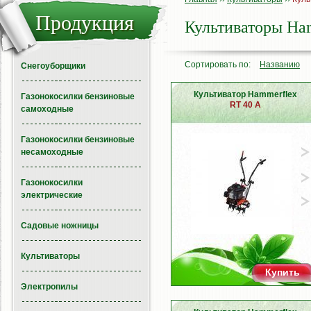
Продукция
Культиваторы Ha
Сортировать по:
Названию
Снегоуборщики
Культиватор Hammerflex
Газонокосилки бензиновые
RT 40 A
самоходные
Газонокосилки бензиновые
несамоходные
Газонокосилки
электрические
Садовые ножницы
Культиваторы
Купить
Электропилы