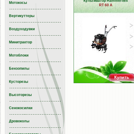
Культиватор Hammerflex
Мотокосы
RT 60 A
Вертикуттеры
Воздуходувки
Минитрактор
Мотоблоки
Бензопилы
Купить
Кусторезы
Высоторезы
Сенокосилки
Дровоколы